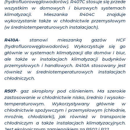
(hydrofluorowęglowodorów). R407C stosuje się przede
wszystkim w domowych i biurowych systemach
klimatyzacji. Mieszanka R404C znajduje
wykorzystanie także w chłodnictwie przemysłowym
(w średniotemperaturowych instalacjach).
R410A
- stanowi mieszanką gazów HCF
(hydrofluorowęglowodorów). Wykorzystuje się go
głównie w systemach klimatyzacji dla domów i biur,
ale także w instalacjach klimatyzacji budynków
przemysłowych i handlowych. R410A stosowany jest
również w średniotemperaturowych instalacjach
chłodniczych.
R507
- gaz skroplony pod ciśnieniem. Ma szerokie
zastosowanie w chłodnictwie nisko, średnio i wysoko-
temperaturowym. Wykorzystywany głównie w
chłodnictwie spożywczym i przemysłowym (chłodnie,
mroźnie, chłodziarki), jak również w transporcie
chłodniczym a także instalacjach klimatyzacyjnych.
Jest ekologicznym zamiennikiem za R502 i R22