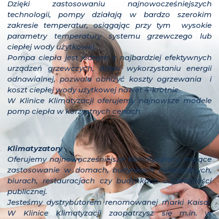
Dzięki zastosowaniu najnowocześniejszych
technologii, pompy działają w bardzo szerokim
zakresie temperatur, osiągając przy tym wysokie
parametry temperatury systemu grzewczego lub
ciepłej wody użytkowej.
Pompa ciepła jest jednym z najbardziej efektywnych
urządzeń grzewczych, dzięki wykorzystaniu energii
odnawialnej, pozwala obniżyć koszty ogrzewania i
koszt ciepłej wody użytkowej nawet 4-krotnie.
W Klinice Klimatyzacji oferujemy najnowsze modele
pomp ciepła w korzystnych cenach.
Klimatyzatory
Oferujemy najnowocześniejsze klimatyzatory, mające
zastosowanie w domach, budynkach mieszkalnych,
biurach, restauracjach czy budynkach użyteczności
publicznej.
Jesteśmy dystrybutorem renomowanej marki Kaisai.
W Klinice Klimatyzacji zaopatrzysz się m.in. w