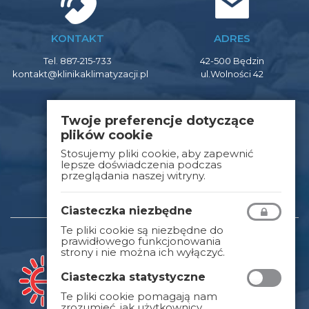
KONTAKT
ADRES
Tel. 887-215-733
42-500 Będzin
kontakt@klinikaklimatyzacji.pl
ul.Wolności 42
Twoje preferencje dotyczące
plików cookie
GODZINY OTWARCIA
Stosujemy pliki cookie, aby zapewnić
lepsze doświadczenia podczas
przeglądania naszej witryny.
Poniedziałek-Piątek
9:00 - 16:00
Ciasteczka niezbędne
Te pliki cookie są niezbędne do
prawidłowego funkcjonowania
strony i nie można ich wyłączyć.
Ciasteczka statystyczne
Te pliki cookie pomagają nam
zrozumieć, jak użytkownicy