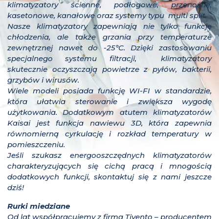
klimatyzatory ścienne, podłogowe, przenośne,
kasetonowe, kanałowe oraz systemy typu multi split.
Nasze klimatyzatory zapewniają nie tylko funkcję
chłodzenia, ale także grzania przy temperaturze
zewnętrznej nawet do
-25°C
. Dzięki zastosowaniu
specjalnego systemu filtracji, klimatyzatory
skutecznie oczyszczają powietrze z pyłów, bakterii,
grzybów i wirusów.
Wiele modeli posiada funkcję WI-FI w standardzie,
która ułatwia sterowanie i zwiększa wygodę
użytkowania. Dodatkowym atutem klimatyzatorów
Kaisai jest funkcja nawiewu 3D, która zapewnia
równomierną cyrkulację i rozkład temperatury w
pomieszczeniu.
Jeśli szukasz energooszczędnych klimatyzatorów
charakteryzujących się cichą pracą i mnogością
dodatkowych funkcji, skontaktuj się z nami jeszcze
dziś!
Rurki miedziane
Od lat współpracujemy z firmą Tivento – producentem